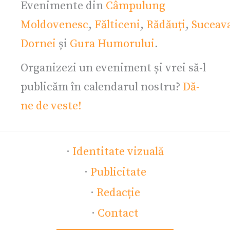
Evenimente din
Câmpulung
Moldovenesc
,
Fălticeni
,
Rădăuți
,
Suceav
Dornei
și
Gura Humorului
.
Organizezi un eveniment și vrei să-l
publicăm în calendarul nostru?
Dă-
ne de veste!
·
Identitate vizuală
·
Publicitate
·
Redacție
·
Contact