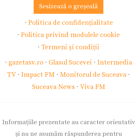
Sesizează o greșeală
·
Politica de confidențialitate
·
Politica privind modulele cookie
·
Termeni și condiții
·
gazetasv.ro
·
Glasul Sucevei
·
Intermedia
TV
·
Impact FM
·
Monitorul de Suceava
·
Suceava News
·
Viva FM
Informațiile prezentate au caracter orientativ
și nu ne asumăm răspunderea pentru