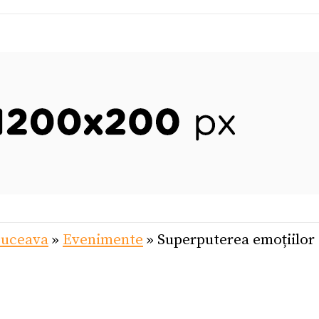
Suceava
»
Evenimente
»
Superputerea emoțiilor