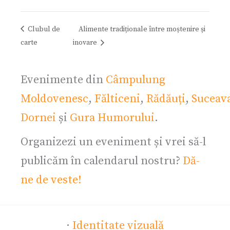
Clubul de
Alimente tradiționale între moștenire și
carte
inovare
Evenimente din
Câmpulung
Moldovenesc
,
Fălticeni
,
Rădăuți
,
Suceav
Dornei
și
Gura Humorului
.
Organizezi un eveniment și vrei să-l
publicăm în calendarul nostru?
Dă-
ne de veste!
·
Identitate vizuală