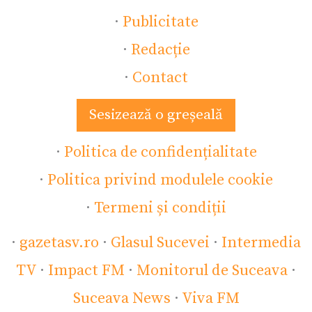
·
Publicitate
·
Redacție
·
Contact
Sesizează o greșeală
·
Politica de confidențialitate
·
Politica privind modulele cookie
·
Termeni și condiții
·
gazetasv.ro
·
Glasul Sucevei
·
Intermedia
TV
·
Impact FM
·
Monitorul de Suceava
·
Suceava News
·
Viva FM