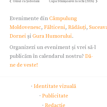
Omul cu Șobolani
Cupa Stânișoarei la schi (2026)
Evenimente din
Câmpulung
Moldovenesc
,
Fălticeni
,
Rădăuți
,
Suceav
Dornei
și
Gura Humorului
.
Organizezi un eveniment și vrei să-l
publicăm în calendarul nostru?
Dă-
ne de veste!
·
Identitate vizuală
·
Publicitate
·
Redacție