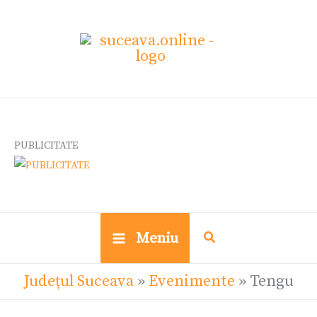
Skip
Ce
to
cauți?
content
PUBLICITATE
Meniu
Județul Suceava
»
Evenimente
»
Tengu