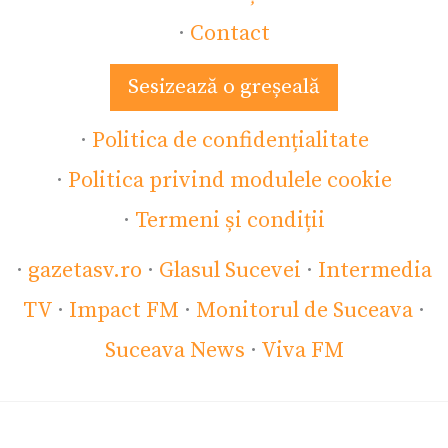
·
Contact
Sesizează o greșeală
·
Politica de confidențialitate
·
Politica privind modulele cookie
·
Termeni și condiții
·
gazetasv.ro
·
Glasul Sucevei
·
Intermedia
TV
·
Impact FM
·
Monitorul de Suceava
·
Suceava News
·
Viva FM