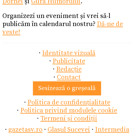
Dornei
și
Gura Humorului
.
Organizezi un eveniment și vrei să-l
publicăm în calendarul nostru?
Dă-ne de
veste!
·
Identitate vizuală
·
Publicitate
·
Redacție
·
Contact
Sesizează o greșeală
·
Politica de confidențialitate
·
Politica privind modulele cookie
·
Termeni și condiții
·
gazetasv.ro
·
Glasul Sucevei
·
Intermedia