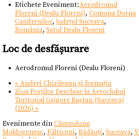
Etichete Eveniment:
Aerodromul
Floreni (Dealu Floreni)
,
Comuna Dorna
Candrenilor
,
Județul Suceava
,
România
,
Satul Dealu Floreni
Loc de desfășurare
Aerodromul Floreni (Dealu Floreni)
«
Andrei Chirileanu și formația
Ziua Porților Deschise la Aeroclubul
Teritorial Grigore Baștan (Suceava)
(2026)
»
Evenimente din
Câmpulung
Moldovenesc
,
Fălticeni
,
Rădăuți
,
Suceava
,
V