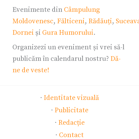
Evenimente din
Câmpulung
Moldovenesc
,
Fălticeni
,
Rădăuți
,
Suceav
Dornei
și
Gura Humorului
.
Organizezi un eveniment și vrei să-l
publicăm în calendarul nostru?
Dă-
ne de veste!
·
Identitate vizuală
·
Publicitate
·
Redacție
·
Contact