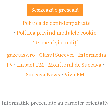
Sesizează o greșeală
·
Politica de confidențialitate
·
Politica privind modulele cookie
·
Termeni și condiții
·
gazetasv.ro
·
Glasul Sucevei
·
Intermedia
TV
·
Impact FM
·
Monitorul de Suceava
·
Suceava News
·
Viva FM
Informațiile prezentate au caracter orientativ