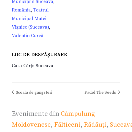
Municipiul Suceava
,
România
,
Teatrul
Municipal Matei
Vișniec (Suceava)
,
Valentin Curcă
LOC DE DESFĂȘURARE
Casa Cărții Suceava
Școala de gangsteri
Padel The Seeds
Evenimente din
Câmpulung
Moldovenesc
,
Fălticeni
,
Rădăuți
,
Suceav