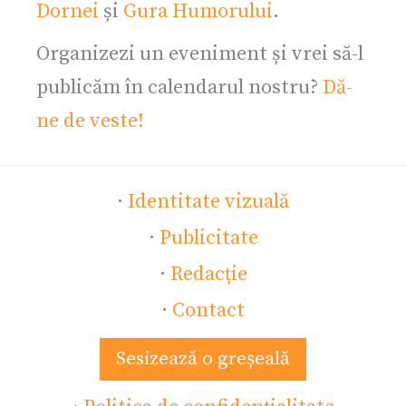
Dornei
și
Gura Humorului
.
Organizezi un eveniment și vrei să-l
publicăm în calendarul nostru?
Dă-
ne de veste!
·
Identitate vizuală
·
Publicitate
·
Redacție
·
Contact
Sesizează o greșeală