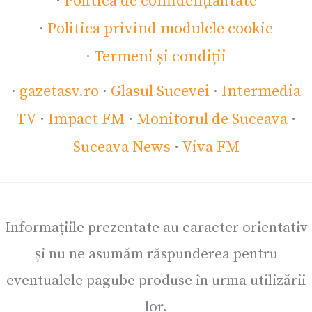
·
Politica de confidențialitate
·
Politica privind modulele cookie
·
Termeni și condiții
·
gazetasv.ro
·
Glasul Sucevei
·
Intermedia
TV
·
Impact FM
·
Monitorul de Suceava
·
Suceava News
·
Viva FM
Informațiile prezentate au caracter orientativ
și nu ne asumăm răspunderea pentru
eventualele pagube produse în urma utilizării
lor.