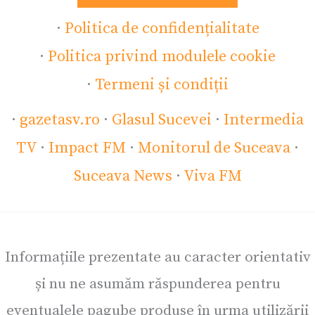
·
Politica de confidențialitate
·
Politica privind modulele cookie
·
Termeni și condiții
·
gazetasv.ro
·
Glasul Sucevei
·
Intermedia
TV
·
Impact FM
·
Monitorul de Suceava
·
Suceava News
·
Viva FM
Informațiile prezentate au caracter orientativ
și nu ne asumăm răspunderea pentru
eventualele pagube produse în urma utilizării