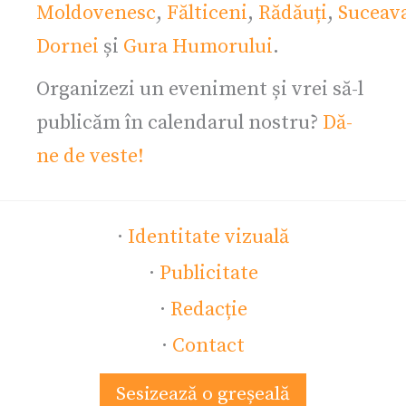
Moldovenesc
,
Fălticeni
,
Rădăuți
,
Suceav
Dornei
și
Gura Humorului
.
Organizezi un eveniment și vrei să-l
publicăm în calendarul nostru?
Dă-
ne de veste!
·
Identitate vizuală
·
Publicitate
·
Redacție
·
Contact
Sesizează o greșeală