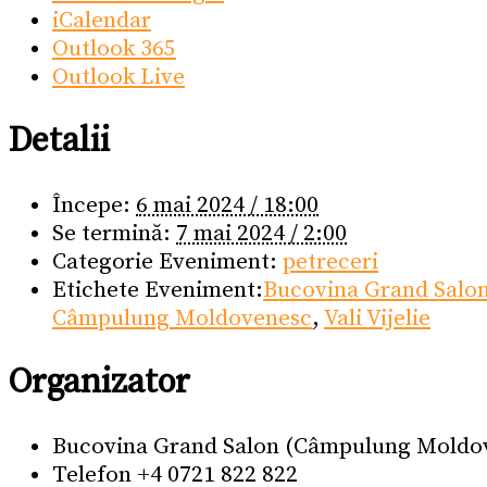
iCalendar
Outlook 365
Outlook Live
Detalii
Începe:
6 mai 2024 / 18:00
Se termină:
7 mai 2024 / 2:00
Categorie Eveniment:
petreceri
Etichete Eveniment:
Bucovina Grand Salo
Câmpulung Moldovenesc
,
Vali Vijelie
Organizator
Bucovina Grand Salon (Câmpulung Moldo
Telefon
+4 0721 822 822