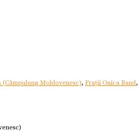
n (Câmpulung Moldovenesc)
,
Frații Onica Band
venesc)