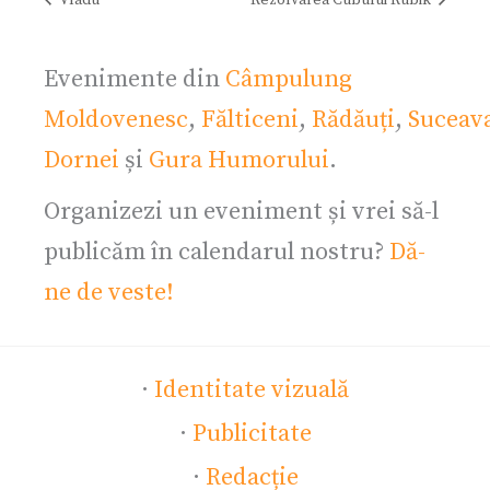
Evenimente din
Câmpulung
Moldovenesc
,
Fălticeni
,
Rădăuți
,
Suceav
Dornei
și
Gura Humorului
.
Organizezi un eveniment și vrei să-l
publicăm în calendarul nostru?
Dă-
ne de veste!
·
Identitate vizuală
·
Publicitate
·
Redacție