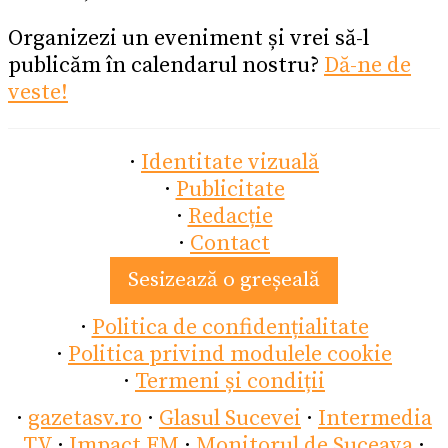
Organizezi un eveniment și vrei să-l
publicăm în calendarul nostru?
Dă-ne de
veste!
·
Identitate vizuală
·
Publicitate
·
Redacție
·
Contact
Sesizează o greșeală
·
Politica de confidențialitate
·
Politica privind modulele cookie
·
Termeni și condiții
·
gazetasv.ro
·
Glasul Sucevei
·
Intermedia
TV
·
Impact FM
·
Monitorul de Suceava
·