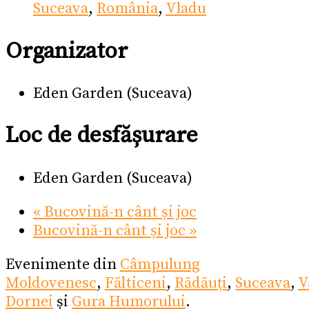
Suceava
,
România
,
Vladu
Organizator
Eden Garden (Suceava)
Loc de desfășurare
Eden Garden (Suceava)
«
Bucovină-n cânt și joc
Bucovină-n cânt și joc
»
Evenimente din
Câmpulung
Moldovenesc
,
Fălticeni
,
Rădăuți
,
Suceava
,
V
Dornei
și
Gura Humorului
.