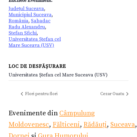
Etichete Eveniment:
Județul Suceava
,
Municipiul Suceava
,
România
,
Sabadac
Radu Alexandru
,
Stefan Sfichi
,
Universitatea Ștefan cel
Mare Suceava (USV)
LOC DE DESFĂȘURARE
Universitatea Ștefan cel Mare Suceava (USV)
Flori pentru flori
Cezar Ouatu
Evenimente din
Câmpulung
Moldovenesc
,
Fălticeni
,
Rădăuți
,
Suceava
Dornei
și
Gura Humorului
.