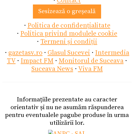
·
Contact
Sesizează o greșeală
·
Politica de confidențialitate
·
Politica privind modulele cookie
·
Termeni și condiții
·
gazetasv.ro
·
Glasul Sucevei
·
Intermedia
TV
·
Impact FM
·
Monitorul de Suceava
·
Suceava News
·
Viva FM
Informațiile prezentate au caracter
orientativ și nu ne asumăm răspunderea
pentru eventualele pagube produse în urma
utilizării lor.