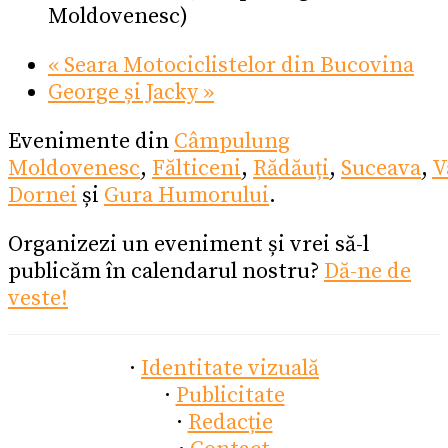
Moldovenesc)
«
Seara Motociclistelor din Bucovina
George și Jacky
»
Evenimente din
Câmpulung
Moldovenesc
,
Fălticeni
,
Rădăuți
,
Suceava
,
V
Dornei
și
Gura Humorului
.
Organizezi un eveniment și vrei să-l
publicăm în calendarul nostru?
Dă-ne de
veste!
·
Identitate vizuală
·
Publicitate
·
Redacție