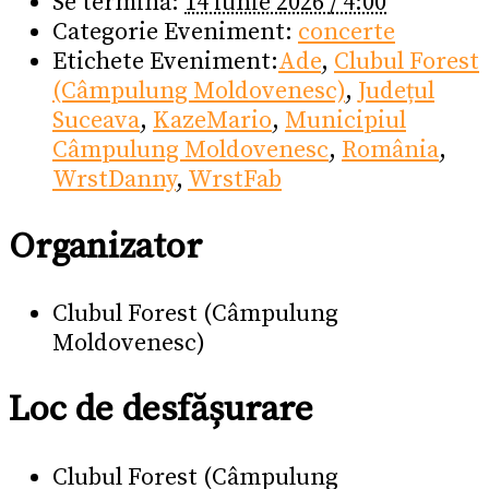
Se termină:
14 iunie 2026 / 4:00
Categorie Eveniment:
concerte
Etichete Eveniment:
Ade
,
Clubul Forest
(Câmpulung Moldovenesc)
,
Județul
Suceava
,
KazeMario
,
Municipiul
Câmpulung Moldovenesc
,
România
,
WrstDanny
,
WrstFab
Organizator
Clubul Forest (Câmpulung
Moldovenesc)
Loc de desfășurare
Clubul Forest (Câmpulung