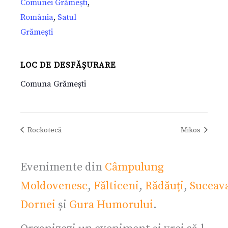
Comunei Grămești
,
România
,
Satul
Grămești
LOC DE DESFĂȘURARE
Comuna Grămești
Rockotecă
Mikos
Evenimente din
Câmpulung
Moldovenesc
,
Fălticeni
,
Rădăuți
,
Suceav
Dornei
și
Gura Humorului
.