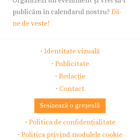
Organizezi un eveniment și vrei să-l
publicăm în calendarul nostru?
Dă-
ne de veste!
·
Identitate vizuală
·
Publicitate
·
Redacție
·
Contact
Sesizează o greșeală
·
Politica de confidențialitate
·
Politica privind modulele cookie