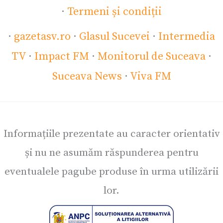
·
Termeni și condiții
·
gazetasv.ro
·
Glasul Sucevei
·
Intermedia
TV
·
Impact FM
·
Monitorul de Suceava
·
Suceava News
·
Viva FM
Informațiile prezentate au caracter orientativ
și nu ne asumăm răspunderea pentru
eventualele pagube produse în urma utilizării
lor.