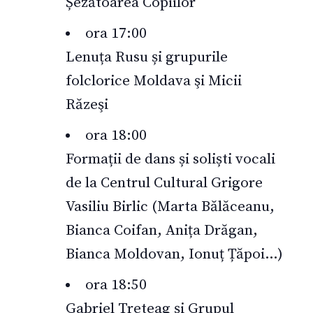
Șezătoarea Copiilor
ora 17:00
Lenuța Rusu și grupurile
folclorice Moldava şi Micii
Răzeşi
ora 18:00
Formații de dans și soliști vocali
de la Centrul Cultural Grigore
Vasiliu Birlic (Marta Bălăceanu,
Bianca Coifan, Anița Drăgan,
Bianca Moldovan, Ionuț Țăpoi…)
ora 18:50
Gabriel Treteag și Grupul