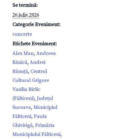
Se termină:
26 iulie 2026
Categorie Eveniment:
concerte
Etichete Eveniment:
Alex Man
,
Andreea
Bănică
,
Andrei
Bănuță
,
Centrul
Cultural Grigore
Vasiliu Birlic
(Fălticeni)
,
Județul
Suceava
,
Municipiul
Fălticeni
,
Paula
Ghivirigă
,
Primăria
Municipiului Fălticeni
,