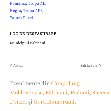
România
,
Trupa Alb
Negru
,
Trupa AP3
,
Yannis Pavel
LOC DE DESFĂȘURARE
Municipiul Fălticeni
Alynn
Șah la Parc
Evenimente din
Câmpulung
Moldovenesc
,
Fălticeni
,
Rădăuți
,
Suceav
Dornei
și
Gura Humorului
.