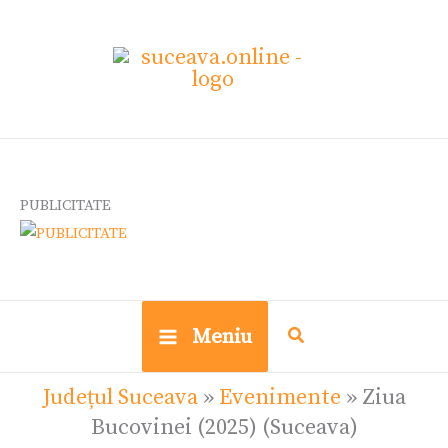
Skip
to
content
PUBLICITATE
Meniu
Județul Suceava
»
Evenimente
»
Ziua
Bucovinei (2025) (Suceava)