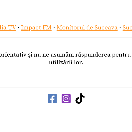
dia TV
·
Impact FM
·
Monitorul de Suceava
·
Su
 orientativ și nu ne asumăm răspunderea pentr
utilizării lor.