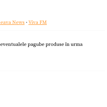
ceava News
·
Viva FM
u eventualele pagube produse în urma