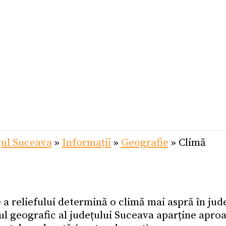
țul Suceava
»
Informații
»
Geografie
»
Climă
 a reliefului determină o climă mai aspră în jud
iul geografic al județului Suceava aparține apro