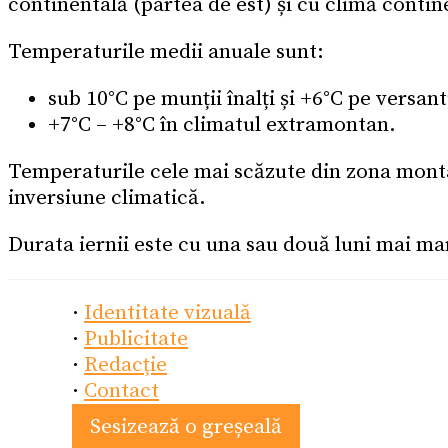
continentală (partea de est) și cu climă conti
Temperaturile medii anuale sunt:
sub 10°C pe munții înalți și +6°C pe versan
+7°C – +8°C în climatul extramontan.
Temperaturile cele mai scăzute din zona montan
inversiune climatică.
Durata iernii este cu una sau două luni mai ma
·
Identitate vizuală
·
Publicitate
·
Redacție
·
Contact
Sesizează o greșeală