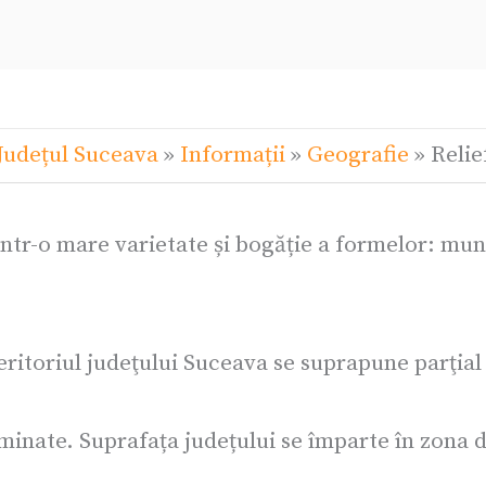
Județul Suceava
»
Informații
»
Geografie
»
Relie
intr-o mare varietate și bogăție a formelor: mun
teritoriul judeţului Suceava se suprapune parţial
ominate. Suprafața județului se împarte în zona