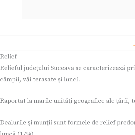
Relief
Relieful județului Suceava se caracterizează pr
câmpii, văi terasate și lunci.
Raportat la marile unităţi geografice ale ţării, 
Dealurile şi munţii sunt formele de relief pred
luncă (17%).