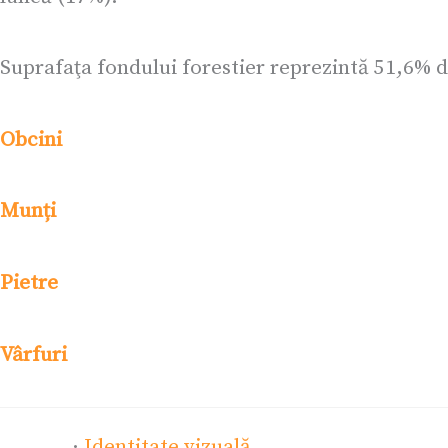
Suprafaţa fondului forestier reprezintă 51,6% d
Obcini
Munți
Pietre
Vârfuri
·
Identitate vizuală