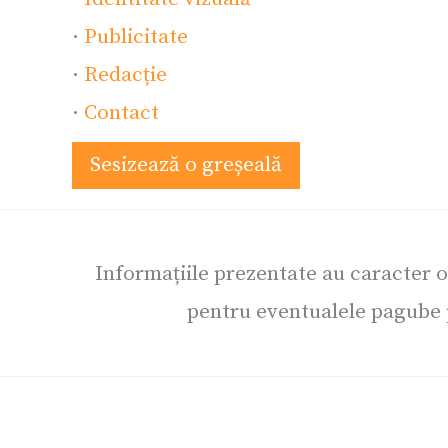
·
Publicitate
·
Redacție
·
Contact
Sesizează o greșeală
Informațiile prezentate au caracter 
pentru eventualele pagube p