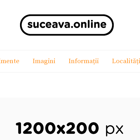
imente
Imagini
Informații
Localităț