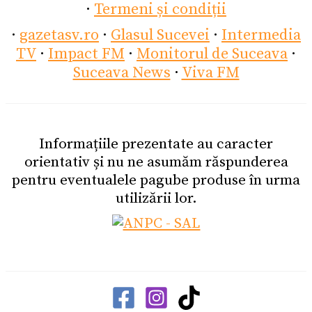
·
Termeni și condiții
·
gazetasv.ro
·
Glasul Sucevei
·
Intermedia
TV
·
Impact FM
·
Monitorul de Suceava
·
Suceava News
·
Viva FM
Informațiile prezentate au caracter
orientativ și nu ne asumăm răspunderea
pentru eventualele pagube produse în urma
utilizării lor.