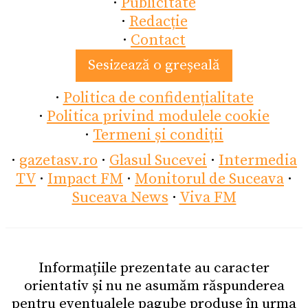
·
Publicitate
·
Redacție
·
Contact
Sesizează o greșeală
·
Politica de confidențialitate
·
Politica privind modulele cookie
·
Termeni și condiții
·
gazetasv.ro
·
Glasul Sucevei
·
Intermedia
TV
·
Impact FM
·
Monitorul de Suceava
·
Suceava News
·
Viva FM
Informațiile prezentate au caracter
orientativ și nu ne asumăm răspunderea
pentru eventualele pagube produse în urma