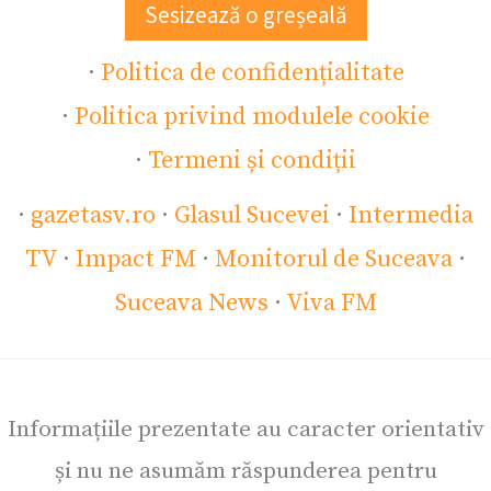
Sesizează o greșeală
·
Politica de confidențialitate
·
Politica privind modulele cookie
·
Termeni și condiții
·
gazetasv.ro
·
Glasul Sucevei
·
Intermedia
TV
·
Impact FM
·
Monitorul de Suceava
·
Suceava News
·
Viva FM
Informațiile prezentate au caracter orientativ
și nu ne asumăm răspunderea pentru