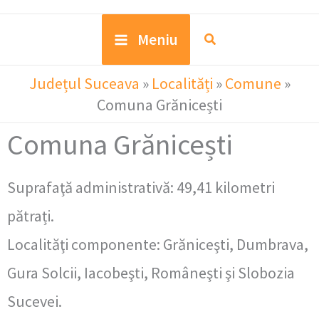
Meniu
Județul Suceava
»
Localități
»
Comune
»
Comuna Grănicești
Comuna Grănicești
Suprafaţă administrativă: 49,41 kilometri
pătrați.
Localităţi componente: Grăniceşti, Dumbrava,
Gura Solcii, Iacobeşti, Româneşti şi Slobozia
Sucevei.