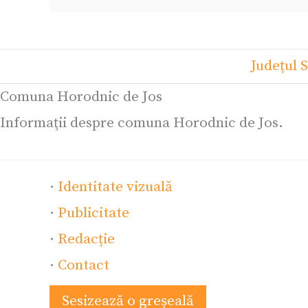
Județul 
Comuna Horodnic de Jos
Informaţii despre comuna Horodnic de Jos.
·
Identitate vizuală
·
Publicitate
·
Redacție
·
Contact
Sesizează o greșeală