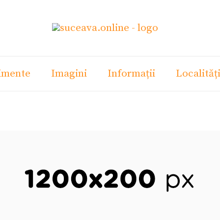
imente
Imagini
Informații
Localităț