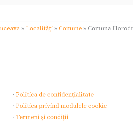
Suceava
»
Localități
»
Comune
»
Comuna Horodni
·
Politica de confidențialitate
·
Politica privind modulele cookie
·
Termeni și condiții