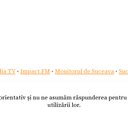
dia TV
·
Impact FM
·
Monitorul de Suceava
·
Su
 orientativ și nu ne asumăm răspunderea pentr
utilizării lor.