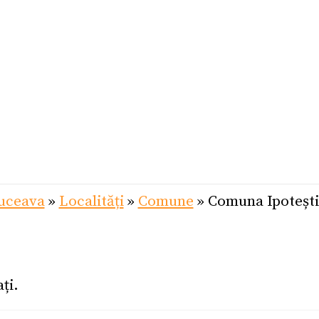
Suceava
»
Localități
»
Comune
»
Comuna Ipotești
ți.