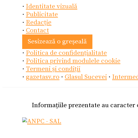
·
Identitate vizuală
·
Publicitate
·
Redacție
·
Contact
Sesizează o greșeală
·
Politica de confidențialitate
·
Politica privind modulele cookie
·
Termeni și condiții
·
gazetasv.ro
·
Glasul Sucevei
·
Interme
Informațiile prezentate au caracter