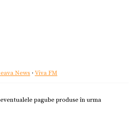
ceava News
·
Viva FM
u eventualele pagube produse în urma