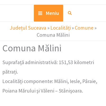
Meniu
Județul Suceava
»
Localități
»
Comune
»
Comuna Mălini
Comuna Mălini
Suprafaţă administrativă: 151,53 kilometri
pătrați.
Localităţi componente: Mălini, Iesle, Pâraie,
Poiana Mărului şi Văleni – Stânişoara.