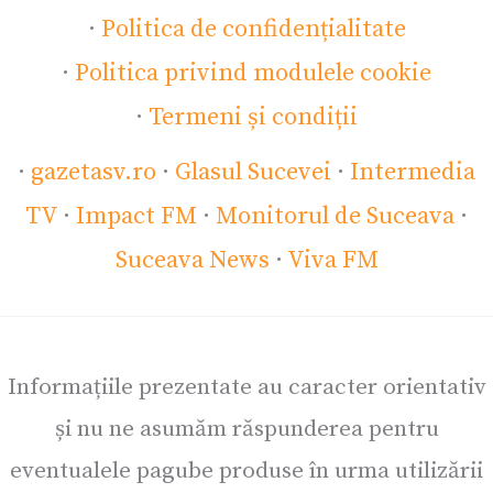
·
Politica de confidențialitate
·
Politica privind modulele cookie
·
Termeni și condiții
·
gazetasv.ro
·
Glasul Sucevei
·
Intermedia
TV
·
Impact FM
·
Monitorul de Suceava
·
Suceava News
·
Viva FM
Informațiile prezentate au caracter orientativ
și nu ne asumăm răspunderea pentru
eventualele pagube produse în urma utilizării