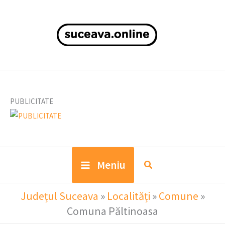
Skip
to
content
PUBLICITATE
Meniu
Județul Suceava
»
Localități
»
Comune
»
Comuna Păltinoasa