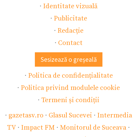
·
Identitate vizuală
·
Publicitate
·
Redacție
·
Contact
Sesizează o greșeală
·
Politica de confidențialitate
·
Politica privind modulele cookie
·
Termeni și condiții
·
gazetasv.ro
·
Glasul Sucevei
·
Intermedia
TV
·
Impact FM
·
Monitorul de Suceava
·