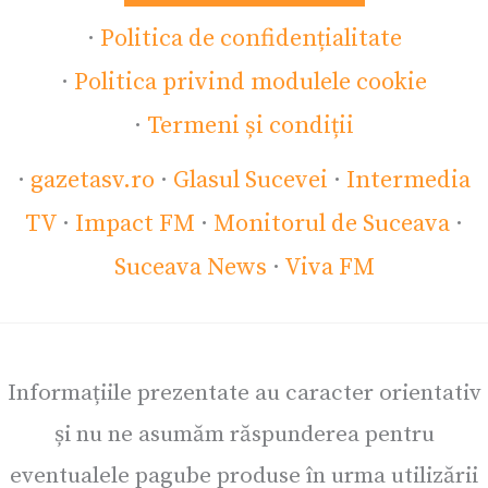
·
Politica de confidențialitate
·
Politica privind modulele cookie
·
Termeni și condiții
·
gazetasv.ro
·
Glasul Sucevei
·
Intermedia
TV
·
Impact FM
·
Monitorul de Suceava
·
Suceava News
·
Viva FM
Informațiile prezentate au caracter orientativ
și nu ne asumăm răspunderea pentru
eventualele pagube produse în urma utilizării