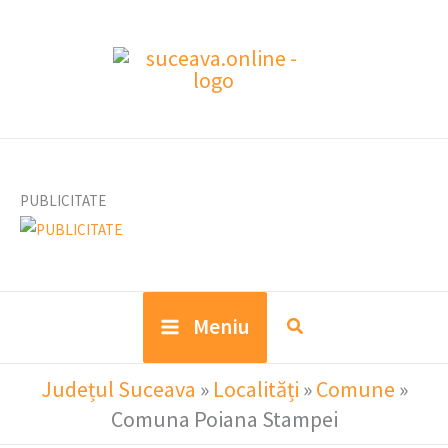
Skip
to
content
PUBLICITATE
Meniu
Județul Suceava
»
Localități
»
Comune
»
Comuna Poiana Stampei