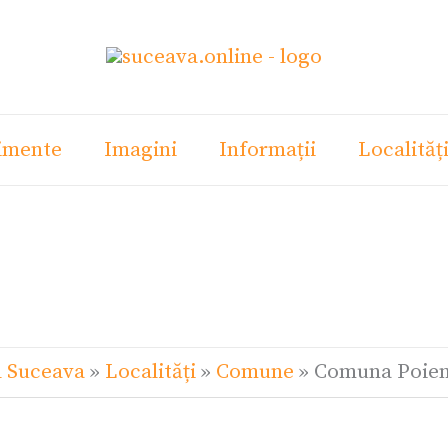
imente
Imagini
Informații
Localităț
l Suceava
»
Localități
»
Comune
»
Comuna Poien