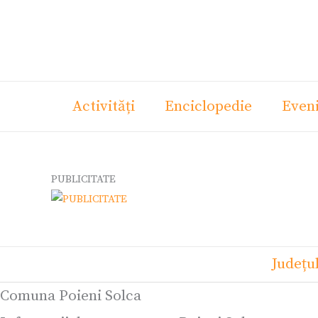
Skip
Ce
to
cauți?
content
Activități
Enciclopedie
Even
PUBLICITATE
Județu
Comuna Poieni Solca