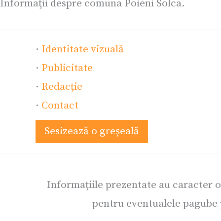
Informaţii despre comuna Poieni Solca.
·
Identitate vizuală
·
Publicitate
·
Redacție
·
Contact
Sesizează o greșeală
Informațiile prezentate au caracter 
pentru eventualele pagube p