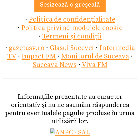
Sesizează o greșeală
·
Politica de confidențialitate
·
Politica privind modulele cookie
·
Termeni și condiții
·
gazetasv.ro
·
Glasul Sucevei
·
Intermedia
TV
·
Impact FM
·
Monitorul de Suceava
·
Suceava News
·
Viva FM
Informațiile prezentate au caracter
orientativ și nu ne asumăm răspunderea
pentru eventualele pagube produse în urma
utilizării lor.