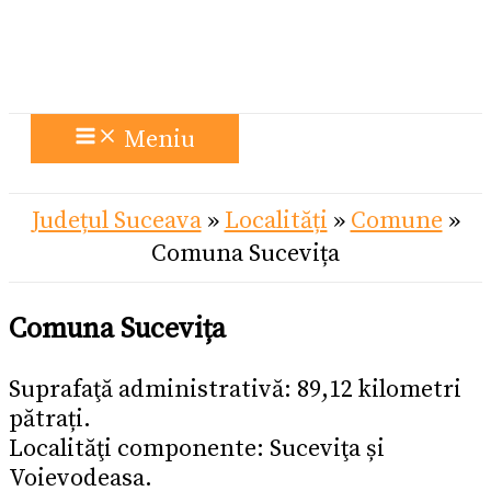
Meniu
Județul Suceava
»
Localități
»
Comune
»
Comuna Sucevița
Comuna Sucevița
Suprafaţă administrativă: 89,12 kilometri
pătrați.
Localităţi componente: Suceviţa și
Voievodeasa.