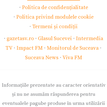
·
Politica de confidențialitate
·
Politica privind modulele cookie
·
Termeni și condiții
·
gazetasv.ro
·
Glasul Sucevei
·
Intermedia
TV
·
Impact FM
·
Monitorul de Suceava
·
Suceava News
·
Viva FM
Informațiile prezentate au caracter orientativ
și nu ne asumăm răspunderea pentru
eventualele pagube produse în urma utilizării