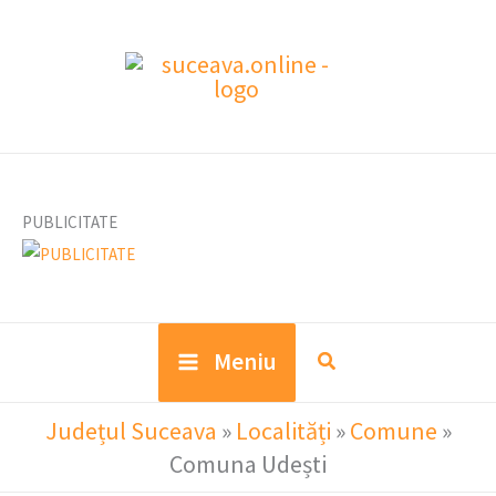
Skip
to
content
PUBLICITATE
Meniu
Județul Suceava
»
Localități
»
Comune
»
Comuna Udești