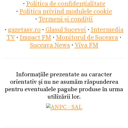
·
Politica de confidențialitate
·
Politica privind modulele cookie
·
Termeni și condiții
·
gazetasv.ro
·
Glasul Sucevei
·
Intermedia
TV
·
Impact FM
·
Monitorul de Suceava
·
Suceava News
·
Viva FM
Informațiile prezentate au caracter
orientativ și nu ne asumăm răspunderea
pentru eventualele pagube produse în urma
utilizării lor.