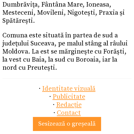
Dumbrăviţa, Fântâna Mare, Ioneasa,
Mesteceni, Movileni, Nigoteşti, Praxia și
Spătăreşti.
Comuna este situată în partea de sud a
judeţului Suceava, pe malul stâng al râului
Moldova. La est se mărgineşte cu Forăşti,
la vest cu Baia, la sud cu Boroaia, iar la
nord cu Preuteşti.
·
Identitate vizuală
·
Publicitate
·
Redacție
·
Contact
Sesizează o greșeală