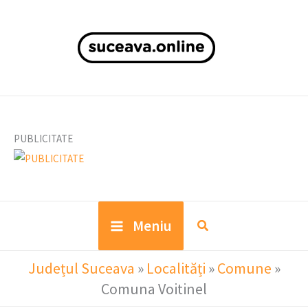
Skip
to
content
PUBLICITATE
Meniu
Județul Suceava
»
Localități
»
Comune
»
Comuna Voitinel