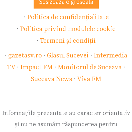
Sesizează o greșeală
·
Politica de confidențialitate
·
Politica privind modulele cookie
·
Termeni și condiții
·
gazetasv.ro
·
Glasul Sucevei
·
Intermedia
TV
·
Impact FM
·
Monitorul de Suceava
·
Suceava News
·
Viva FM
Informațiile prezentate au caracter orientativ
și nu ne asumăm răspunderea pentru