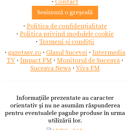
·
Contact
Sesizează o greșeală
·
Politica de confidențialitate
·
Politica privind modulele cookie
·
Termeni și condiții
·
gazetasv.ro
·
Glasul Sucevei
·
Intermedia
TV
·
Impact FM
·
Monitorul de Suceava
·
Suceava News
·
Viva FM
Informațiile prezentate au caracter
orientativ și nu ne asumăm răspunderea
pentru eventualele pagube produse în urma
utilizării lor.