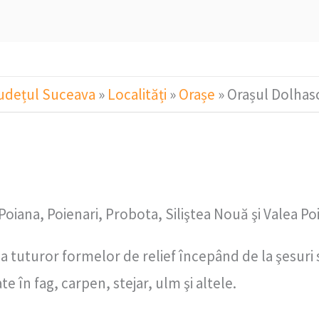
udețul Suceava
»
Localități
»
Orașe
»
Orașul Dolhas
oiana, Poienari, Probota, Siliştea Nouă şi Valea Po
tuturor formelor de relief începând de la şesuri s
 în fag, carpen, stejar, ulm şi altele.