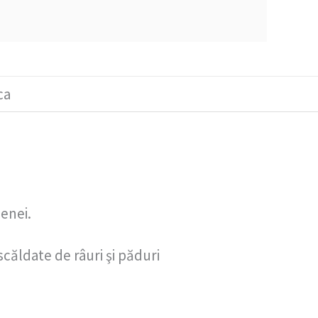
ca
ienei.
căldate de râuri şi păduri