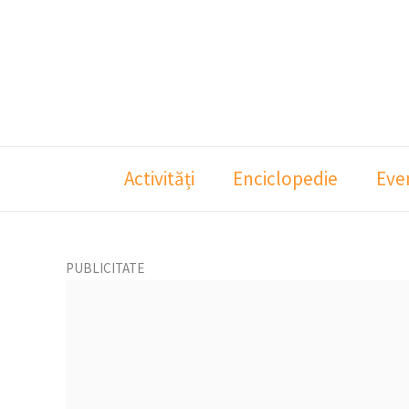
Skip
to
content
Activități
Enciclopedie
Eve
PUBLICITATE