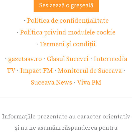
Sesizează o greșeală
·
Politica de confidențialitate
·
Politica privind modulele cookie
·
Termeni și condiții
·
gazetasv.ro
·
Glasul Sucevei
·
Intermedia
TV
·
Impact FM
·
Monitorul de Suceava
·
Suceava News
·
Viva FM
Informațiile prezentate au caracter orientativ
și nu ne asumăm răspunderea pentru