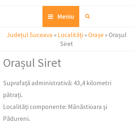
Meniu
Județul Suceava
»
Localități
»
Orașe
»
Orașul
Siret
Orașul Siret
Suprafaţă administrativă: 43,4 kilometri
pătrați.
Localităţi componente: Mănăstioara şi
Pădureni.