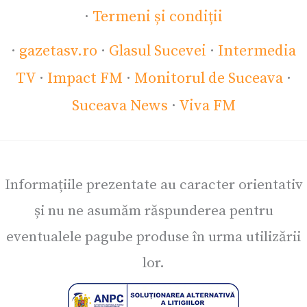
·
Termeni și condiții
·
gazetasv.ro
·
Glasul Sucevei
·
Intermedia
TV
·
Impact FM
·
Monitorul de Suceava
·
Suceava News
·
Viva FM
Informațiile prezentate au caracter orientativ
și nu ne asumăm răspunderea pentru
eventualele pagube produse în urma utilizării
lor.