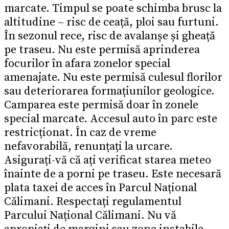
marcate. Timpul se poate schimba brusc la
altitudine – risc de ceață, ploi sau furtuni.
În sezonul rece, risc de avalanșe și gheață
pe traseu. Nu este permisă aprinderea
focurilor în afara zonelor special
amenajate. Nu este permisă culesul florilor
sau deteriorarea formațiunilor geologice.
Camparea este permisă doar în zonele
special marcate. Accesul auto în parc este
restricționat. În caz de vreme
nefavorabilă, renunțați la urcare.
Asigurați-vă că ați verificat starea meteo
înainte de a porni pe traseu. Este necesară
plata taxei de acces în Parcul Național
Călimani. Respectați regulamentul
Parcului Național Călimani. Nu vă