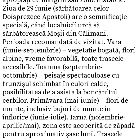
apropiați de margini sau zone instabile.
Ziua de 29 iunie (sărbătoarea celor
Doisprezece Apostoli) are o semnificație
specială, când localnicii urcă să
sărbătorească Moșii din Călimani.
Perioada recomandată de vizitat. Vara
(iunie-septembrie) – vegetație bogată, flori
alpine, vreme favorabilă, toate traseele
accesibile. Toamna (septembrie-
octombrie) – peisaje spectaculoase cu
frunzișul schimbat în culori calde,
posibilitatea de a asista la boncănitul
cerbilor. Primăvara (mai-iunie) – flori de
munte, inclusiv bujori de munte în
înflorire (iunie-iulie). Iarna (noiembrie-
aprilie/mai), zona este acoperită de zăpadă
pentru aproximativ șase luni. Traseele