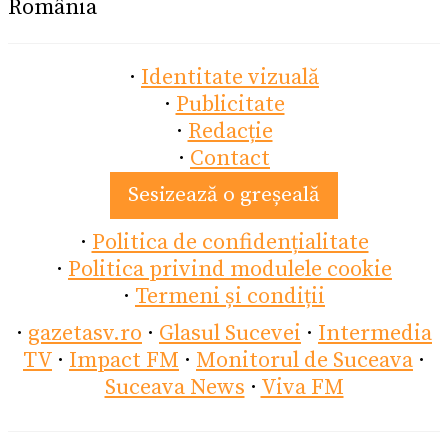
România
·
Identitate vizuală
·
Publicitate
·
Redacție
·
Contact
Sesizează o greșeală
·
Politica de confidențialitate
·
Politica privind modulele cookie
·
Termeni și condiții
·
gazetasv.ro
·
Glasul Sucevei
·
Intermedia
TV
·
Impact FM
·
Monitorul de Suceava
·
Suceava News
·
Viva FM