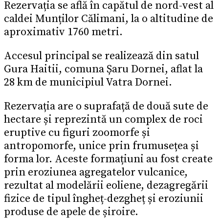
Rezervația se află în capătul de nord-vest al
caldei Munților Călimani, la o altitudine de
aproximativ 1760 metri.
Accesul principal se realizează din satul
Gura Haitii, comuna Șaru Dornei, aflat la
28 km de municipiul Vatra Dornei.
Rezervația are o suprafață de două sute de
hectare și reprezintă un complex de roci
eruptive cu figuri zoomorfe și
antropomorfe, unice prin frumusețea și
forma lor. Aceste formațiuni au fost create
prin eroziunea agregatelor vulcanice,
rezultat al modelării eoliene, dezagregării
fizice de tipul îngheț-dezgheț și eroziunii
produse de apele de șiroire.