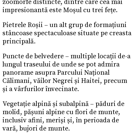
zoomorfe distincte, dintre care cea mai
impresionantă este Moșul cu trei fețe.
Pietrele Roșii – un alt grup de formațiuni
stâncoase spectaculoase situate pe creasta
principală.
Puncte de belvedere – multiple locații de-a
lungul traseului de unde se pot admira
panorame asupra Parcului Național
Călimani, văilor Negrei și Haitei, precum
și a vârfurilor învecinate.
Vegetație alpină și subalpină – păduri de
molid, pășuni alpine cu flori de munte,
inclusiv afini, meriși și, în perioada de
vară, bujori de munte.