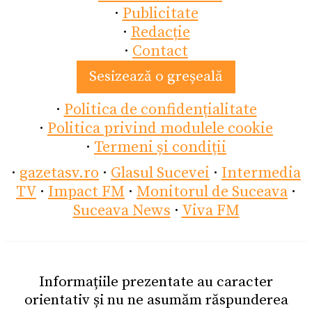
·
Publicitate
·
Redacție
·
Contact
Sesizează o greșeală
·
Politica de confidențialitate
·
Politica privind modulele cookie
·
Termeni și condiții
·
gazetasv.ro
·
Glasul Sucevei
·
Intermedia
TV
·
Impact FM
·
Monitorul de Suceava
·
Suceava News
·
Viva FM
Informațiile prezentate au caracter
orientativ și nu ne asumăm răspunderea