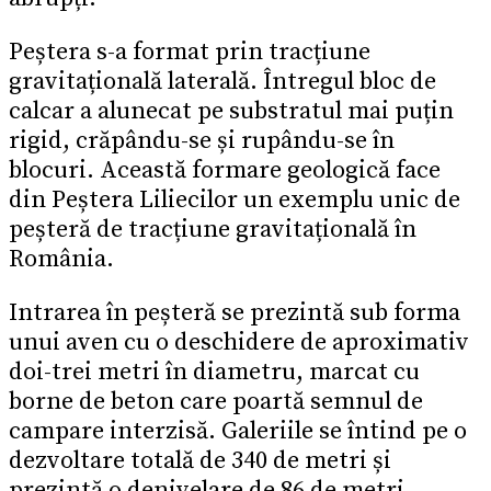
Peștera s-a format prin tracțiune
gravitațională laterală. Întregul bloc de
calcar a alunecat pe substratul mai puțin
rigid, crăpându-se și rupându-se în
blocuri. Această formare geologică face
din Peștera Liliecilor un exemplu unic de
peșteră de tracțiune gravitațională în
România.
Intrarea în peșteră se prezintă sub forma
unui aven cu o deschidere de aproximativ
doi-trei metri în diametru, marcat cu
borne de beton care poartă semnul de
campare interzisă. Galeriile se întind pe o
dezvoltare totală de 340 de metri și
prezintă o denivelare de 86 de metri.