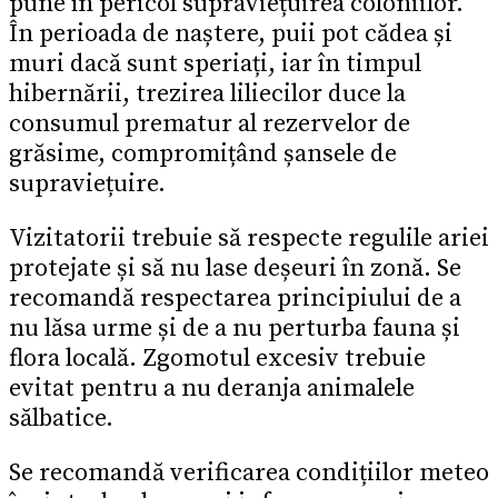
pune în pericol supraviețuirea coloniilor.
În perioada de naștere, puii pot cădea și
muri dacă sunt speriați, iar în timpul
hibernării, trezirea liliecilor duce la
consumul prematur al rezervelor de
grăsime, compromițând șansele de
supraviețuire.
Vizitatorii trebuie să respecte regulile ariei
protejate și să nu lase deșeuri în zonă. Se
recomandă respectarea principiului de a
nu lăsa urme și de a nu perturba fauna și
flora locală. Zgomotul excesiv trebuie
evitat pentru a nu deranja animalele
sălbatice.
Se recomandă verificarea condițiilor meteo