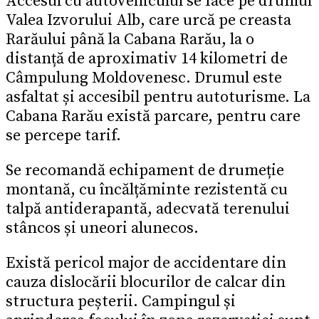
Accesul cu autovehiculul se face pe drumul
Valea Izvorului Alb, care urcă pe creasta
Rarăului până la Cabana Rarău, la o
distanță de aproximativ 14 kilometri de
Câmpulung Moldovenesc. Drumul este
asfaltat și accesibil pentru autoturisme. La
Cabana Rarău există parcare, pentru care
se percepe tarif.
Se recomandă echipament de drumeție
montană, cu încălțăminte rezistentă cu
talpă antiderapantă, adecvată terenului
stâncos și uneori alunecos.
Există pericol major de accidentare din
cauza dislocării blocurilor de calcar din
structura peșterii. Campingul și