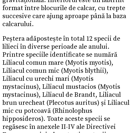
gravitațională. Interiorul este un labirint
format între blocurile de calcar, cu trepte
succesive care ajung aproape până la baza
calcarului.
Peștera adăpostește în total 12 specii de
lilieci în diverse perioade ale anului.
Printre speciile identificate se numără
Liliacul comun mare (Myotis myotis),
Liliacul comun mic (Myotis blythii),
Liliacul cu urechi mari (Myotis
mystacinus), Liliacul mustacios (Myotis
mystacinus), Liliacul de Brandt, Liliacul
brun urecheat (Plecotus auritus) și Liliacul
mic cu potcoavă (Rhinolophus
hipposideros). Toate aceste specii se
regăsesc în anexele II-IV ale Directivei