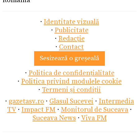
România
·
Identitate vizuală
·
Publicitate
·
Redacție
·
Contact
Sesizează o greșeală
·
Politica de confidențialitate
·
Politica privind modulele cookie
·
Termeni și condiții
·
gazetasv.ro
·
Glasul Sucevei
·
Intermedia
TV
·
Impact FM
·
Monitorul de Suceava
·
Suceava News
·
Viva FM