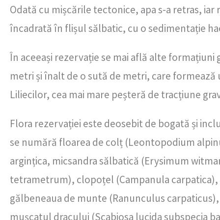
Odată cu mișcările tectonice, apa s-a retras, iar
încadrată în flișul sălbatic, cu o sedimentație ha
În aceeași rezervație se mai află alte formațiuni
metri și înalt de o sută de metri, care formează un
Liliecilor, cea mai mare peșteră de tracțiune gra
Flora rezervației este deosebit de bogată și in
se numără floarea de colț (Leontopodium alpinu
argințica, micsandra sălbatică (Erysimum witm
tetrametrum), clopoțel (Campanula carpatica), 
gălbeneaua de munte (Ranunculus carpaticus),
mușcatul dracului (Scabiosa lucida subspecia barb