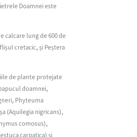
 Pietrele Doamnei este
de calcare lung de 600 de
lișul cretacic, și Peștera
ile de plante protejate
, papucul doamnei,
agneri, Phyteuma
 (Aquilegia nigricans),
(Thymus comosus),
estuca carpatica) și