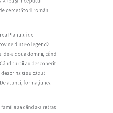
XIX-lea și începutul
i de cercetătorii români
area Planului de
provine dintr-o legendă
ei de-a doua domnii, când
. Când turcii au descoperit
 desprins și au căzut
 De atunci, formațiunea
familia sa când s-a retras