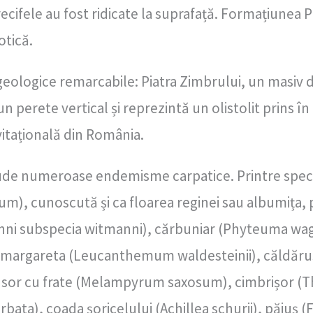
 recifele au fost ridicate la suprafață. Formațiunea
otică.
 geologice remarcabile: Piatra Zimbrului, un masiv 
 perete vertical și reprezintă un olistolit prins în f
vitațională din România.
clude numeroase endemisme carpatice. Printre speci
m), cunoscută și ca floarea reginei sau albumița
anni subspecia witmanni), cărbuniar (Phyteuma w
margareta (Leucanthemum waldesteinii), căldărușa
 sor cu frate (Melampyrum saxosum), cimbrișor 
ata), coada șoricelului (Achillea schurii), păiuș (F