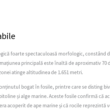
abile
gică foarte spectaculoasă morfologic, constând di
ormațiunea principală este înaltă de aproximativ 70 
 zonei atinge altitudinea de 1.651 metri.
nținutul bogat în fosile, printre care se disting bi
itoline și alge marine. Aceste fosile confirmă că 
 era acoperit de ape marine și că rocile reprezintă v