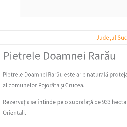
Județul Su
Pietrele Doamnei Rarău
Pietrele Doamnei Rarău este arie naturală protejat
al comunelor Pojorâta și Crucea.
Rezervația se întinde pe o suprafață de 933 hectar
Orientali.