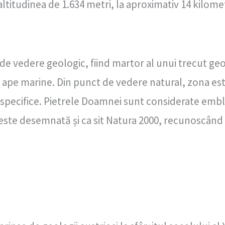
altitudinea de 1.634 metri, la aproximativ 14 kilo
e vedere geologic, fiind martor al unui trecut geo
de ape marine. Din punct de vedere natural, zona e
i specifice. Pietrele Doamnei sunt considerate emb
ia este desemnată și ca sit Natura 2000, recunoscân