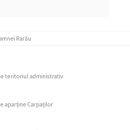
oamnei Rarău
e teritoriul administrativ
re aparține Carpaților