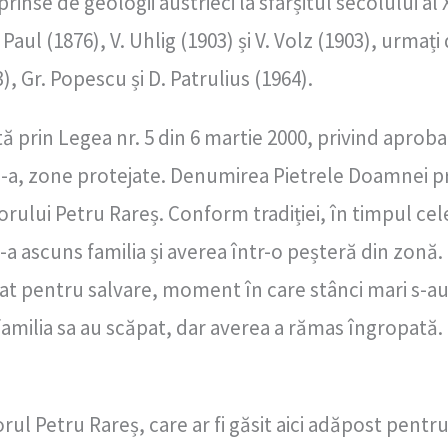
prinse de geologii austrieci la sfârșitul secolului al 
Paul (1876), V. Uhlig (1903) și V. Volz (1903), urmaț
3), Gr. Popescu și D. Patrulius (1964).
tă prin Legea nr. 5 din 6 martie 2000, privind aprob
III-a, zone protejate. Denumirea Pietrele Doamnei 
ului Petru Rareș. Conform tradiției, în timpul cel
i-a ascuns familia și averea într-o peșteră din zonă
at pentru salvare, moment în care stânci mari s-au
familia sa au scăpat, dar averea a rămas îngropată.
ul Petru Rareș, care ar fi găsit aici adăpost pentru 