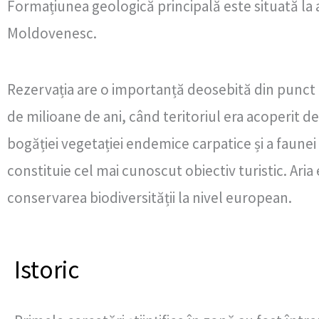
Formațiunea geologică principală este situată la 
Moldovenesc.
Rezervația are o importanță deosebită din punct d
de milioane de ani, când teritoriul era acoperit 
bogăției vegetației endemice carpatice și a faune
constituie cel mai cunoscut obiectiv turistic. Ar
conservarea biodiversității la nivel european.
Istoric