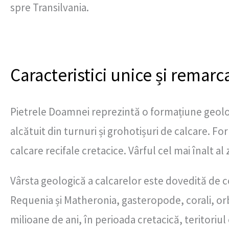
spre Transilvania.
Caracteristici unice și remarc
Pietrele Doamnei reprezintă o formațiune geolo
alcătuit din turnuri și grohotișuri de calcare. F
calcare recifale cretacice. Vârful cel mai înalt al
Vârsta geologică a calcarelor este dovedită de co
Requenia și Matheronia, gasteropode, corali, orb
milioane de ani, în perioada cretacică, teritoriul