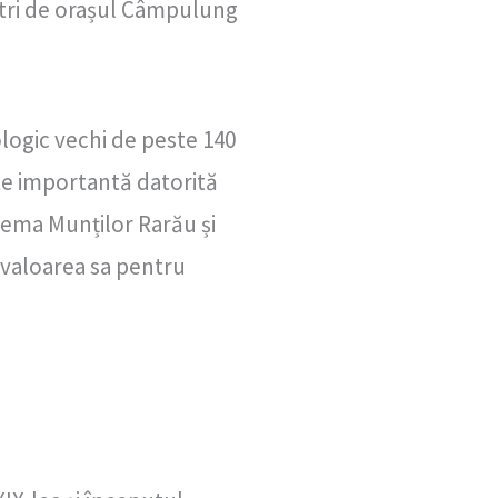
metri de orașul Câmpulung
logic vechi de peste 140
ste importantă datorită
lema Munților Rarău și
d valoarea sa pentru