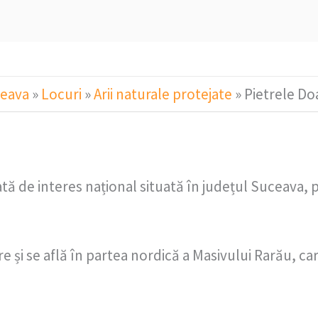
ceava
»
Locuri
»
Arii naturale protejate
»
Pietrele D
ă de interes național situată în județul Suceava, p
e și se află în partea nordică a Masivului Rarău, ca