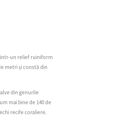
ntr-un relief ruiniform
de metri și constă din
valve din genurile
acum mai bine de 140 de
echi recife coraliere.