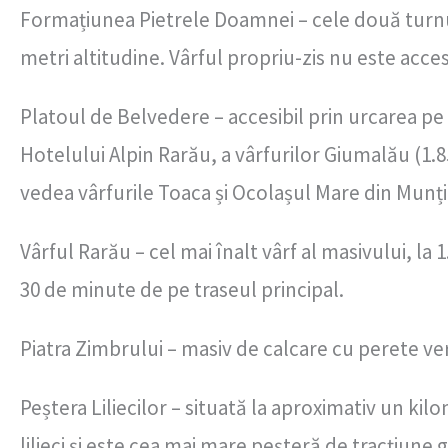
Formațiunea Pietrele Doamnei – cele două turnur
metri altitudine. Vârful propriu-zis nu este acces
Platoul de Belvedere – accesibil prin urcarea p
Hotelului Alpin Rarău, a vârfurilor Giumalău (1.857
vedea vârfurile Toaca și Ocolașul Mare din Munți
Vârful Rarău – cel mai înalt vârf al masivului, la
30 de minute de pe traseul principal.
Piatra Zimbrului – masiv de calcare cu perete vert
Peștera Liliecilor – situată la aproximativ un ki
lilieci și este cea mai mare peșteră de tracțiune 