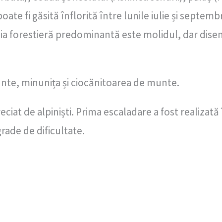
te fi găsită înflorită între lunile iulie și septembr
ecia forestieră predominantă este molidul, dar disem
nte, minunița și ciocănitoarea de munte.
at de alpiniști. Prima escaladare a fost realizată î
rade de dificultate.