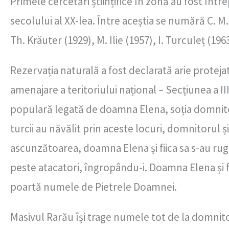
Primele cercetări științifice în zonă au fost între
secolului al XX-lea. Între aceștia se numără C. M. 
Th. Kräuter (1929), M. Ilie (1957), I. Turculeț (196
Rezervația naturală a fost declarată arie proteja
amenajare a teritoriului național – Secțiunea a 
populară legată de doamna Elena, soția domnitor
turcii au năvălit prin aceste locuri, domnitorul ș
ascunzătoarea, doamna Elena și fiica sa s-au rug
peste atacatori, îngropându-i. Doamna Elena și 
poartă numele de Pietrele Doamnei.
Masivul Rarău își trage numele tot de la domnitor