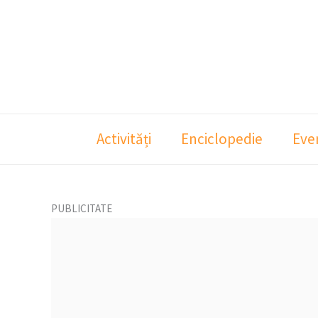
Skip
to
content
Activități
Enciclopedie
Eve
PUBLICITATE