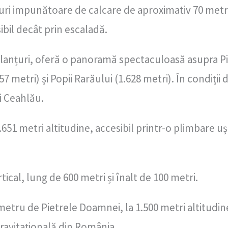
i impunătoare de calcare de aproximativ 70 metri î
ibil decât prin escaladă.
e lanțuri, oferă o panoramă spectaculoasă asupra P
 metri) și Popii Rarăului (1.628 metri). În condiții d
i Ceahlău.
 1.651 metri altitudine, accesibil printr-o plimbare 
ical, lung de 600 metri și înalt de 100 metri.
lometru de Pietrele Doamnei, la 1.500 metri altitudi
gravitațională din România.