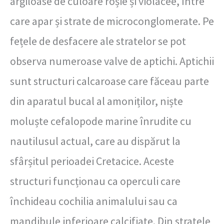
argiloase de culoare roșie și violacee, între
care apar și strate de microconglomerate. Pe
fețele de desfacere ale stratelor se pot
observa numeroase valve de aptichi.
Aptichii
sunt structuri calcaroase care făceau parte
din aparatul bucal al amoniților, niște
moluște cefalopode marine înrudite cu
nautilusul actual, care au dispărut la
sfârșitul perioadei Cretacice. Aceste
structuri funcționau ca operculi care
închideau cochilia animalului sau ca
mandibule inferioare calcifiate.
Din stratele