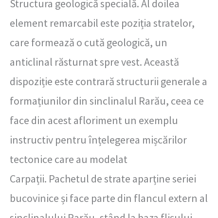
Structura geologică specială. Al doilea
element remarcabil este poziția stratelor,
care formează o cută geologică, un
anticlinal răsturnat spre vest. Această
dispoziție este contrară structurii generale a
formațiunilor din sinclinalul Rarău, ceea ce
face din acest afloriment un exemplu
instructiv pentru înțelegerea mișcărilor
tectonice care au modelat
Carpații.
Pachetul de strate aparține seriei
bucovinice și face parte din flancul extern al
sinclinalului Rarău, stând la baza flișului