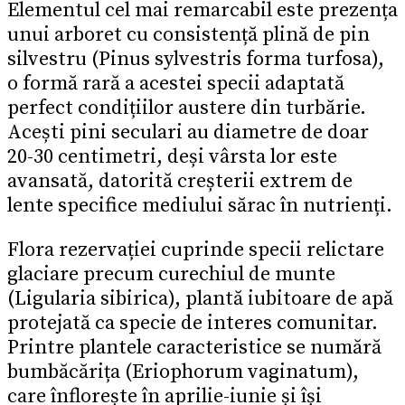
Elementul cel mai remarcabil este prezența
unui arboret cu consistență plină de pin
silvestru (Pinus sylvestris forma turfosa),
o formă rară a acestei specii adaptată
perfect condițiilor austere din turbărie.
Acești pini seculari au diametre de doar
20-30 centimetri, deși vârsta lor este
avansată, datorită creșterii extrem de
lente specifice mediului sărac în nutrienți.
Flora rezervației cuprinde specii relictare
glaciare precum curechiul de munte
(Ligularia sibirica), plantă iubitoare de apă
protejată ca specie de interes comunitar.
Printre plantele caracteristice se numără
bumbăcărița (Eriophorum vaginatum),
care înflorește în aprilie-iunie și își