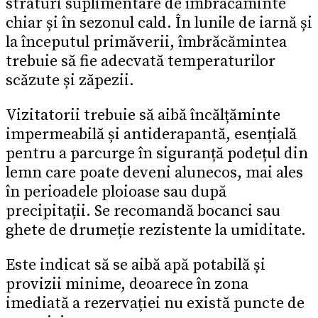
straturi suplimentare de îmbrăcăminte
chiar și în sezonul cald. În lunile de iarnă și
la începutul primăverii, îmbrăcămintea
trebuie să fie adecvată temperaturilor
scăzute și zăpezii.
Vizitatorii trebuie să aibă încălțăminte
impermeabilă și antiderapantă, esențială
pentru a parcurge în siguranță podețul din
lemn care poate deveni alunecos, mai ales
în perioadele ploioase sau după
precipitații. Se recomandă bocanci sau
ghete de drumeție rezistente la umiditate.
Este indicat să se aibă apă potabilă și
provizii minime, deoarece în zona
imediată a rezervației nu există puncte de