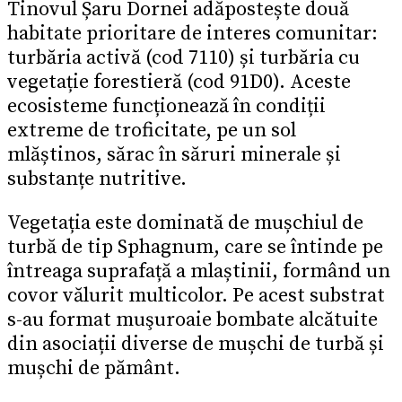
Tinovul Șaru Dornei adăpostește două
habitate prioritare de interes comunitar:
turbăria activă (cod 7110) și turbăria cu
vegetație forestieră (cod 91D0). Aceste
ecosisteme funcționează în condiții
extreme de troficitate, pe un sol
mlăștinos, sărac în săruri minerale și
substanțe nutritive.
Vegetația este dominată de mușchiul de
turbă de tip Sphagnum, care se întinde pe
întreaga suprafață a mlaștinii, formând un
covor vălurit multicolor. Pe acest substrat
s-au format muşuroaie bombate alcătuite
din asociații diverse de mușchi de turbă și
mușchi de pământ.