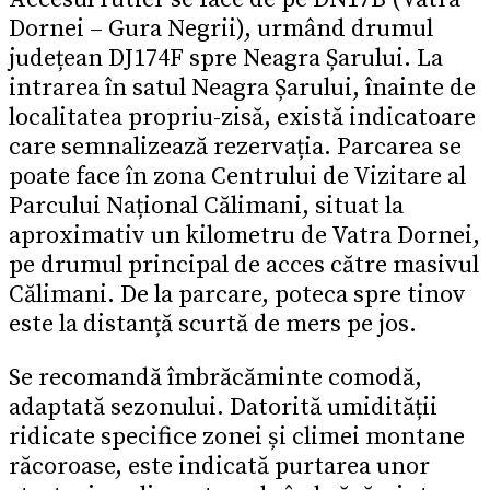
Dornei – Gura Negrii), urmând drumul
județean DJ174F spre Neagra Șarului. La
intrarea în satul Neagra Șarului, înainte de
localitatea propriu-zisă, există indicatoare
care semnalizează rezervația. Parcarea se
poate face în zona Centrului de Vizitare al
Parcului Național Călimani, situat la
aproximativ un kilometru de Vatra Dornei,
pe drumul principal de acces către masivul
Călimani. De la parcare, poteca spre tinov
este la distanță scurtă de mers pe jos.
Se recomandă îmbrăcăminte comodă,
adaptată sezonului. Datorită umidității
ridicate specifice zonei și climei montane
răcoroase, este indicată purtarea unor