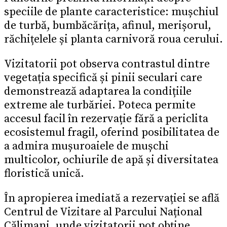
speciile de plante caracteristice: mușchiul
de turbă, bumbăcărița, afinul, merișorul,
răchițelele și planta carnivoră roua cerului.
Vizitatorii pot observa contrastul dintre
vegetația specifică și pinii seculari care
demonstrează adaptarea la condițiile
extreme ale turbăriei. Poteca permite
accesul facil în rezervație fără a periclita
ecosistemul fragil, oferind posibilitatea de
a admira mușuroaiele de mușchi
multicolor, ochiurile de apă și diversitatea
floristică unică.
În apropierea imediată a rezervației se află
Centrul de Vizitare al Parcului Național
Călimani, unde vizitatorii pot obține