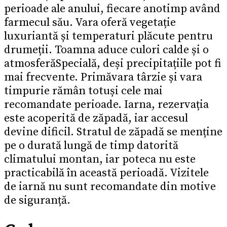
perioade ale anului, fiecare anotimp având
farmecul său. Vara oferă vegetație
luxuriantă și temperaturi plăcute pentru
drumeții. Toamna aduce culori calde și o
atmosferăSpecială, deși precipitațiile pot fi
mai frecvente. Primăvara târzie și vara
timpurie rămân totuși cele mai
recomandate perioade. Iarna, rezervația
este acoperită de zăpadă, iar accesul
devine dificil. Stratul de zăpadă se menține
pe o durată lungă de timp datorită
climatului montan, iar poteca nu este
practicabilă în această perioadă. Vizitele
de iarnă nu sunt recomandate din motive
de siguranță.