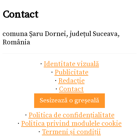
Contact
comuna Șaru Dornei, județul Suceava,
România
·
Identitate vizuală
·
Publicitate
·
Redacție
·
Contact
Sesizează o greșeală
·
Politica de confidențialitate
·
Politica privind modulele cookie
·
Termeni și condiții