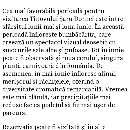
Cea mai favorabilă perioadă pentru
vizitarea Tinovului Șaru Dornei este între
sfârșitul lunii mai și luna iunie. În această
perioadă înflorește bumbăcărița, care
creează un spectacol vizual deosebit cu
smocurile sale albe și pufoase. Tot în iunie
poate fi observată și roua cerului, singura
plantă carnivoară din România. De
asemenea, în mai-iunie înfloresc afinul,
merișorul și răchițelele, oferind o
diversitate cromatică remarcabilă. Vremea
este mai blândă, iar precipitațiile mai
reduse fac ca podețul să fie mai ușor de
parcurs.
Rezervația poate fi vizitată și în alte