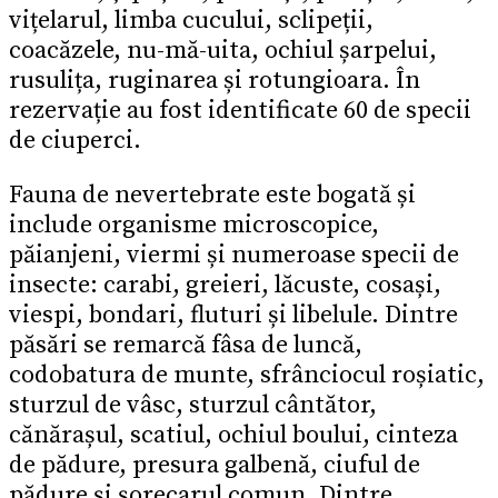
vițelarul, limba cucului, sclipeții,
coacăzele, nu-mă-uita, ochiul șarpelui,
rusulița, ruginarea și rotungioara. În
rezervație au fost identificate 60 de specii
de ciuperci.
Fauna de nevertebrate este bogată și
include organisme microscopice,
păianjeni, viermi și numeroase specii de
insecte: carabi, greieri, lăcuste, cosași,
viespi, bondari, fluturi și libelule. Dintre
păsări se remarcă fâsa de luncă,
codobatura de munte, sfrânciocul roșiatic,
sturzul de vâsc, sturzul cântător,
cănărașul, scatiul, ochiul boului, cinteza
de pădure, presura galbenă, ciuful de
pădure și șorecarul comun. Dintre