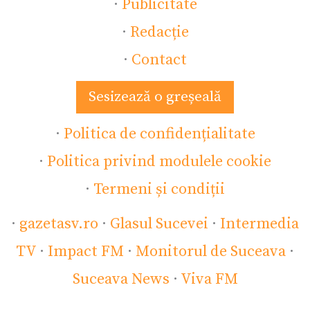
·
Publicitate
·
Redacție
·
Contact
Sesizează o greșeală
·
Politica de confidențialitate
·
Politica privind modulele cookie
·
Termeni și condiții
·
gazetasv.ro
·
Glasul Sucevei
·
Intermedia
TV
·
Impact FM
·
Monitorul de Suceava
·
Suceava News
·
Viva FM