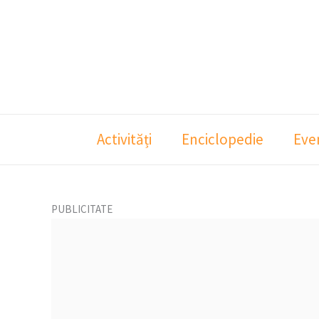
Skip
to
content
Activități
Enciclopedie
Eve
PUBLICITATE