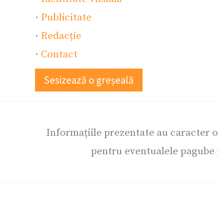
·
Publicitate
·
Redacție
·
Contact
Sesizează o greșeală
Informațiile prezentate au caracter 
pentru eventualele pagube p