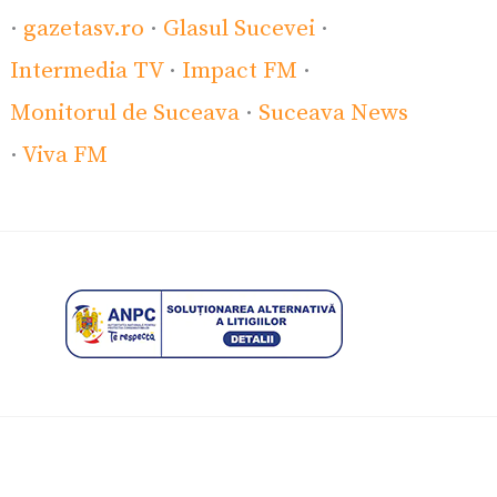
·
gazetasv.ro
·
Glasul Sucevei
·
Intermedia TV
·
Impact FM
·
Monitorul de Suceava
·
Suceava News
·
Viva FM