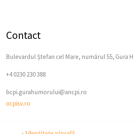
Contact
Bulevardul Ștefan cel Mare, numărul 55, Gura H
+4 0230 230 388
bcpi.gurahumorului@ancpi.ro
ocpisv.ro
·
Identitate vizuală