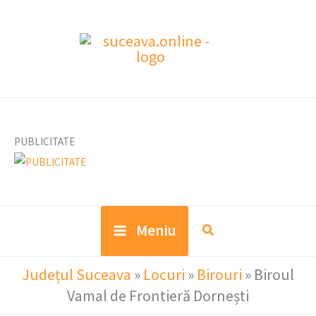
Skip
to
content
PUBLICITATE
Meniu
Județul Suceava
»
Locuri
»
Birouri
»
Biroul
Vamal de Frontieră Dornești