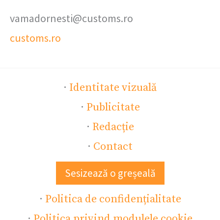
vamadornesti@customs.ro
customs.ro
·
Identitate vizuală
·
Publicitate
·
Redacție
·
Contact
Sesizează o greșeală
·
Politica de confidențialitate
·
Politica privind modulele cookie