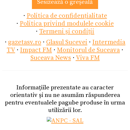
Sesizează o greșeală
·
Politica de confidențialitate
·
Politica privind modulele cookie
·
Termeni și condiții
·
gazetasv.ro
·
Glasul Sucevei
·
Intermedia
TV
·
Impact FM
·
Monitorul de Suceava
·
Suceava News
·
Viva FM
Informațiile prezentate au caracter
orientativ și nu ne asumăm răspunderea
pentru eventualele pagube produse în urma
utilizării lor.