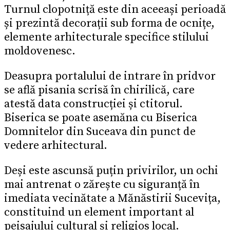
Turnul clopotniță este din aceeași perioadă
și prezintă decorații sub forma de ocnițe,
elemente arhitecturale specifice stilului
moldovenesc.
Deasupra portalului de intrare în pridvor
se află pisania scrisă în chirilică, care
atestă data construcției și ctitorul.
Biserica se poate asemăna cu Biserica
Domnitelor din Suceava din punct de
vedere arhitectural.
Deși este ascunsă puțin privirilor, un ochi
mai antrenat o zărește cu siguranță în
imediata vecinătate a Mănăstirii Sucevița,
constituind un element important al
peisajului cultural și religios local.