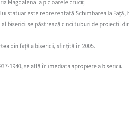
ia Magdalena la picioarele crucii;
ui statuar este reprezentată Schimbarea la Față, hr
al bisericii se păstrează cinci tuburi de proiectil 
a din față a bisericii, sfințită în 2005.
7-1940, se află în imediata apropiere a bisericii.