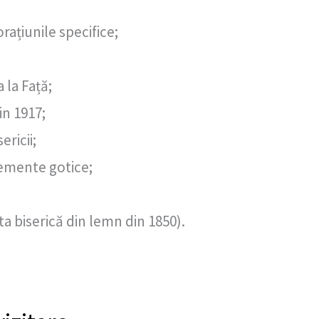
orațiunile specifice;
la Față;
n 1917;
ericii;
lemente gotice;
ta biserică din lemn din 1850).