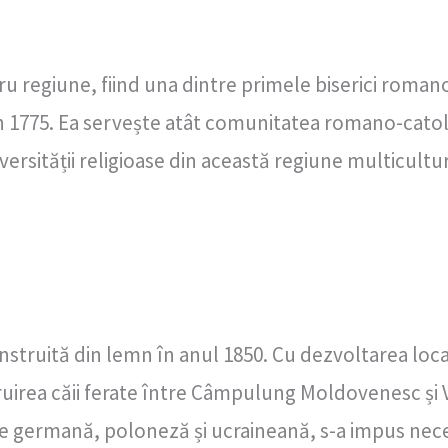
tru regiune, fiind una dintre primele biserici roma
n 1775. Ea servește atât comunitatea romano-catoli
versității religioase din această regiune multicultur
nstruită din lemn în anul 1850. Cu dezvoltarea locali
ruirea căii ferate între Câmpulung Moldovenesc și 
e germană, poloneză și ucraineană, s-a impus neces