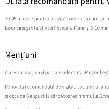
Durata recomandată pentru v
30-45 minute pentru o vizită completă care să in
bisericii și grota Sfintei Fecioare Maria și 5-10 m
Mențiuni
Acces cu mașina și parcare adecvată. Muzeul este
Perioada recomandată de vizitat: tot timpul a
și data de 6 august la sărbătoarea hramului
Schi