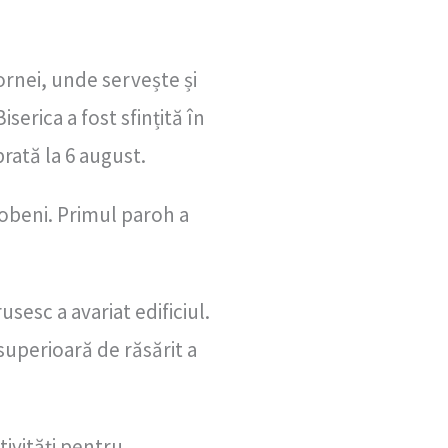
ornei, unde servește și
serica a fost sfințită în
rată la 6 august.
acobeni. Primul paroh a
sesc a avariat edificiul.
 superioară de răsărit a
tivități pentru