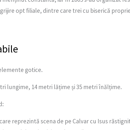
rijire opt filiale, dintre care trei cu biserică proprie
abile
 elemente gotice.
ri lungime, 14 metri lățime și 35 metri înălțime.
d:
are reprezintă scena de pe Calvar cu Isus răstigni