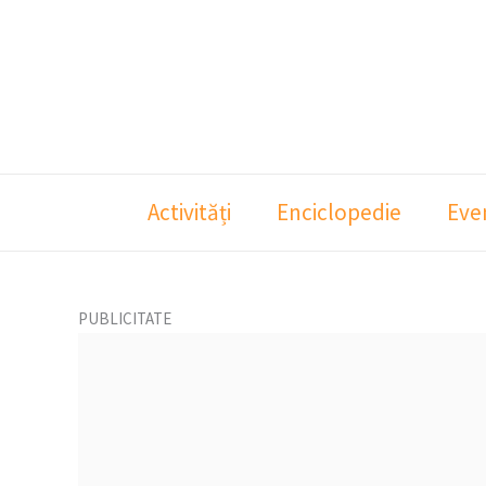
Skip
to
content
Activități
Enciclopedie
Eve
PUBLICITATE