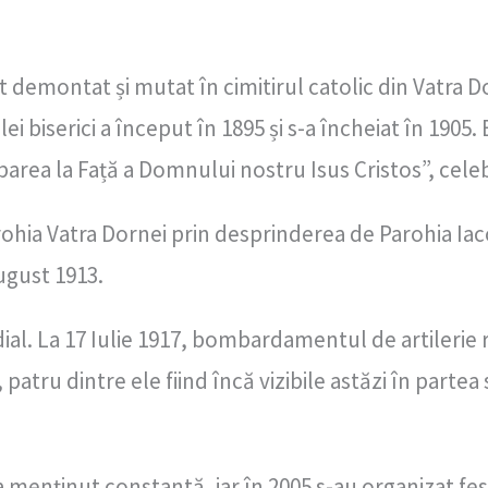
st demontat și mutat în cimitirul catolic din Vatra D
biserici a început în 1895 și s-a încheiat în 1905. Bi
rea la Față a Domnului nostru Isus Cristos”, celeb
 Parohia Vatra Dornei prin desprinderea de Parohia I
ugust 1913.
al. La 17 Iulie 1917, bombardamentul de artilerie ru
, patru dintre ele fiind încă vizibile astăzi în partea
 menținut constantă, iar în 2005 s-au organizat fes