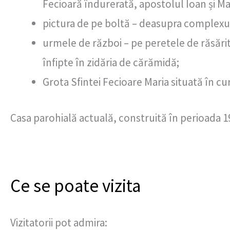
Fecioară îndurerată, apostolul Ioan și Mar
pictura de pe boltă – deasupra complexul
urmele de război – pe peretele de răsărit 
înfipte în zidăria de cărămidă;
Grota Sfintei Fecioare Maria situată în curte
Casa parohială actuală, construită în perioada 193
Ce se poate vizita
Vizitatorii pot admira: