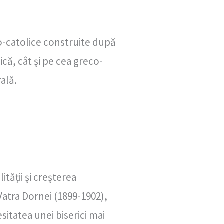
no-catolice construite după
că, cât și pe cea greco-
ală.
tății și creșterea
Vatra Dornei (1899-1902),
itatea unei biserici mai