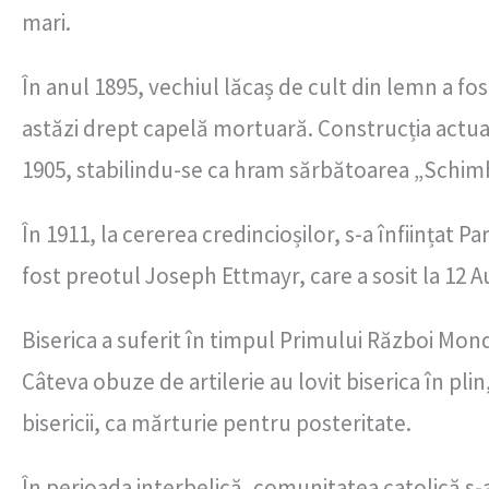
mari.
În anul 1895, vechiul lăcaș de cult din lemn a fo
astăzi drept capelă mortuară. Construcția actualei 
1905, stabilindu-se ca hram sărbătoarea „Schimba
În 1911, la cererea credincioșilor, s-a înființat
fost preotul Joseph Ettmayr, care a sosit la 12 A
Biserica a suferit în timpul Primului Război Mondi
Câteva obuze de artilerie au lovit biserica în plin
bisericii, ca mărturie pentru posteritate.
În perioada interbelică, comunitatea catolică s-a