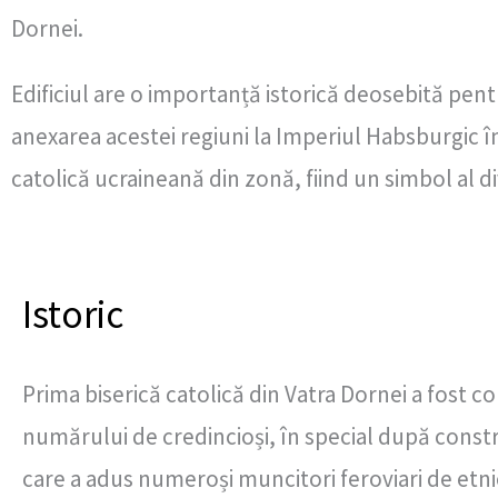
Dornei.
Edificiul are o importanță istorică deosebită pen
anexarea acestei regiuni la Imperiul Habsburgic î
catolică ucraineană din zonă, fiind un simbol al di
Istoric
Prima biserică catolică din Vatra Dornei a fost co
numărului de credincioși, în special după const
care a adus numeroși muncitori feroviari de etni