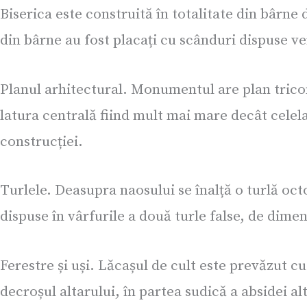
Biserica este construită în totalitate din bârne d
din bârne au fost placați cu scânduri dispuse ver
Planul arhitectural. Monumentul are plan tricon
latura centrală fiind mult mai mare decât celel
construcției.
Turlele. Deasupra naosului se înalță o turlă oct
dispuse în vârfurile a două turle false, de dimen
Ferestre și uși. Lăcașul de cult este prevăzut cu
decroșul altarului, în partea sudică a absidei al