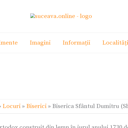
imente
Imagini
Informații
Localităț
»
Locuri
»
Biserici
»
Biserica Sfântul Dumitru (Sb
rtodox construit din lemn în jurul anului 1730 de