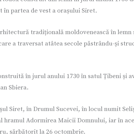
t în partea de vest a orașului Siret.
rhitectură tradițională moldovenească în lemn ș
t care a traversat atâtea secole păstrându-și str
nstruită în jurul anului 1730 în satul Țibeni și
oan Sbiera.
așul Siret, în Drumul Sucevei, în locul numit Seli
al hramul Adormirea Maicii Domnului, iar în acea
tru, sărbătorit la 26 octombrie.