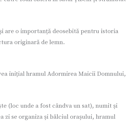
i are o importanță deosebită pentru istoria
uctura originară de lemn.
 avea inițial hramul Adormirea Maicii Domnului,
ște (loc unde a fost cândva un sat), numit și
 zi se organiza și bâlciul orașului, hramul