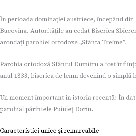
În perioada dominației austriece, începând din 1
Bucovina. Autoritățile au cedat Biserica Sbiere
arondați parohiei ortodoxe „Sfânta Treime”.
Parohia ortodoxă Sfântul Dumitru a fost înființat
anul 1833, biserica de lemn devenind o simplă bi
Un moment important în istoria recentă: În data
parohial părintele Puiuleț Dorin.
Caracteristici unice și remarcabile