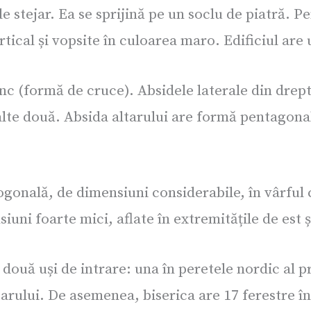
e stejar. Ea se sprijină pe un soclu de piatră. Pe
tical și vopsite în culoarea maro. Edificiul are 
c (formă de cruce). Absidele laterale din dreptu
alte două. Absida altarului are formă pentagonal
ogonală, de dimensiuni considerabile, în vârful 
siuni foarte mici, aflate în extremitățile de est 
 două uși de intrare: una în peretele nordic al p
tarului. De asemenea, biserica are 17 ferestre în