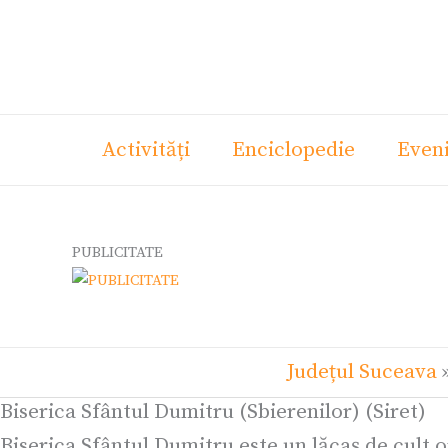
Skip
Ce
to
cauți?
content
Activități
Enciclopedie
Even
PUBLICITATE
Județul Suceava
Biserica Sfântul Dumitru (Sbierenilor) (Siret)
Biserica Sfântul Dumitru este un lăcaș de cult o