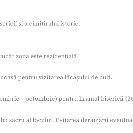
ricii și a cimitirului istoric.
rucât zona este rezidențială.
asă pentru vizitarea lăcașului de cult.
embrie – octombrie) pentru hramul bisericii (2
ui sacru al locului. Evitarea deranjării eventual