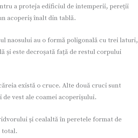
ntru a proteja edificiul de intemperii, pereții
un acoperiș înalt din tablă.
l naosului au o formă poligonală cu trei laturi,
ă și este decroșată față de restul corpului
căreia există o cruce. Alte două cruci sunt
și de vest ale coamei acoperișului.
ridvorului și cealaltă în peretele format de
 total.