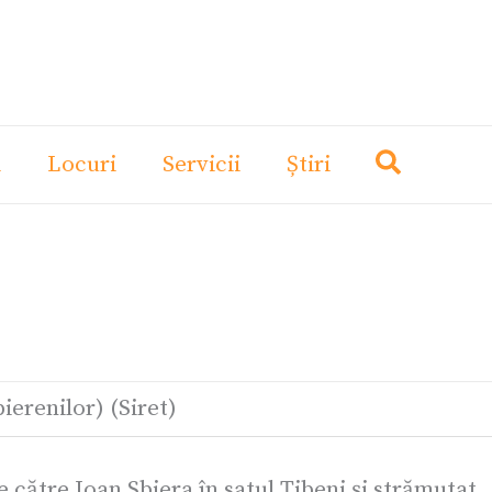
i
Locuri
Servicii
Știri
ierenilor) (Siret)
 către Ioan Sbiera în satul Țibeni și strămutat