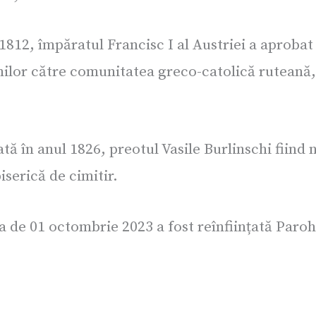
812, împăratul Francisc I al Austriei a aprobat 
nilor către comunitatea greco-catolică ruteană, 
ă în anul 1826, preotul Vasile Burlinschi fiind n
serică de cimitir.
 de 01 octombrie 2023 a fost reînființată Paroh