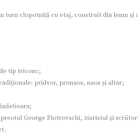
 un turn clopotniță cu etaj, construit din lemn ș
de tip triconc;
adiționale: pridvor, pronaos, naos și altar;
Mănăstioara;
preotul George Piotrovschi, ziaristul și scriito
et.