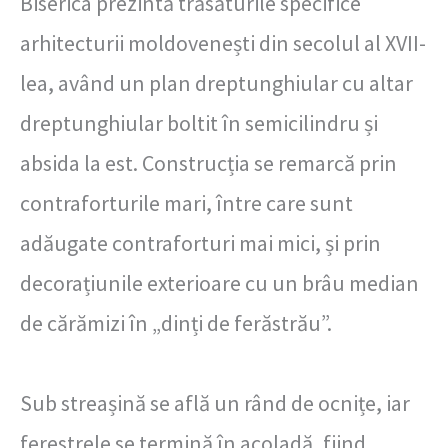
Biserica prezintă trăsăturile specifice
arhitecturii moldovenești din secolul al XVII-
lea, având un plan dreptunghiular cu altar
dreptunghiular boltit în semicilindru și
absida la est. Construcția se remarcă prin
contraforturile mari, între care sunt
adăugate contraforturi mai mici, și prin
decorațiunile exterioare cu un brâu median
de cărămizi în „dinți de ferăstrău”.
Sub streașină se află un rând de ocnițe, iar
ferestrele se termină în acoladă, fiind