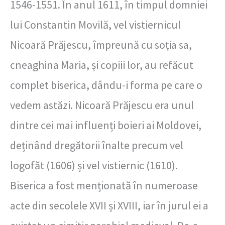
1546-1551. În anul 1611, în timpul domniei
lui Constantin Movilă, vel vistiernicul
Nicoară Prăjescu, împreună cu soția sa,
cneaghina Maria, și copiii lor, au refăcut
complet biserica, dându-i forma pe care o
vedem astăzi. Nicoară Prăjescu era unul
dintre cei mai influenți boieri ai Moldovei,
deținând dregătorii înalte precum vel
logofăt (1606) și vel vistiernic (1610).
Biserica a fost menționată în numeroase
acte din secolele XVII și XVIII, iar în jurul ei a