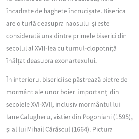
încadrate de baghete încrucișate. Biserica
are o turlă deasupra naosului și este
considerată una dintre primele biserici din
secolul al XVII-lea cu turnul-clopotniță
înălțat deasupra exonartexului.
În interiorul bisericii se păstrează pietre de
mormânt ale unor boieri importanți din
secolele XVI-XVII, inclusiv mormântul lui
Iane Calugheru, vistier din Pogoniani (1595),
și al lui Mihail Cărăscul (1664). Pictura