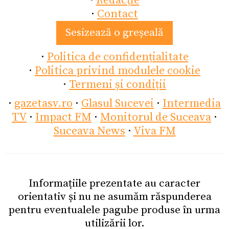
·
Redacție
·
Contact
Sesizează o greșeală
·
Politica de confidențialitate
·
Politica privind modulele cookie
·
Termeni și condiții
·
gazetasv.ro
·
Glasul Sucevei
·
Intermedia
TV
·
Impact FM
·
Monitorul de Suceava
·
Suceava News
·
Viva FM
Informațiile prezentate au caracter
orientativ și nu ne asumăm răspunderea
pentru eventualele pagube produse în urma
utilizării lor.