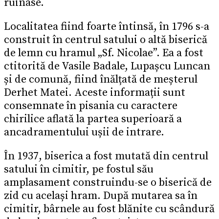
ruinase.
Localitatea fiind foarte întinsă, în 1796 s-a
construit în centrul satului o altă biserică
de lemn cu hramul „Sf. Nicolae”. Ea a fost
ctitorită de Vasile Badale, Lupașcu Luncan
și de comună, fiind înălțată de meșterul
Derhet Matei. Aceste informații sunt
consemnate în pisania cu caractere
chirilice aflată la partea superioară a
ancadramentului ușii de intrare.
În 1937, biserica a fost mutată din centrul
satului în cimitir, pe fostul său
amplasament construindu-se o biserică de
zid cu același hram. După mutarea sa în
cimitir, bârnele au fost blănite cu scândură